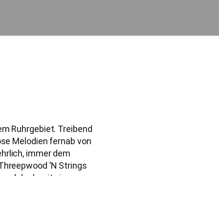
dem Ruhrgebiet. Treibend
lose Melodien fernab von
ehrlich, immer dem
 Threepwood ’N Strings
r und doch mit einem
gute Zeit.