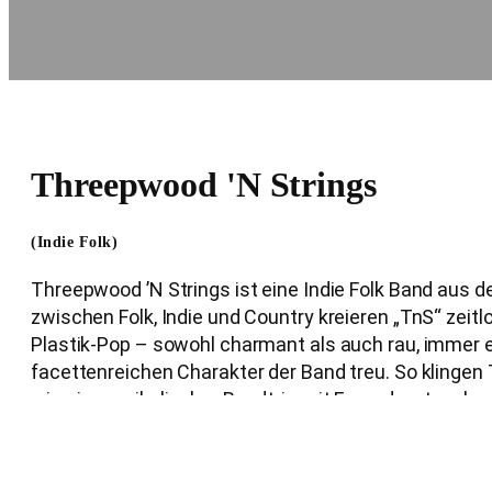
Threepwood 'N Strings
(Indie Folk)
Threepwood ’N Strings ist eine Indie Folk Band aus 
zwischen Folk, Indie und Country kreieren „TnS“ zeit
Plastik-Pop – sowohl charmant als auch rau, immer 
facettenreichen Charakter der Band treu. So klingen
wie ein musikalischer Roadtrip mit Freunden: tanzba
Hang zu Deeptalk am Lagerfeuer – in jedem Fall eine 