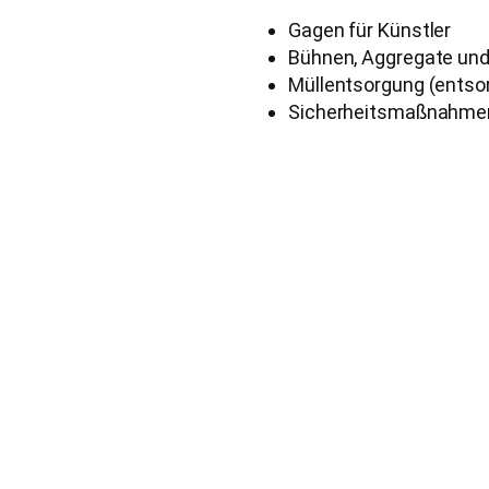
Gagen für Künstler
Bühnen, Aggregate und
Müllentsorgung (entsorg
Sicherheitsmaßnahmen 
d soll es bleiben!
ht kostenlos
lten – jede Spende zählt:
Steuerlicher Vorteil
Für Spenden bis 30
erwiesen werden:
Kontoauszug Ihrer
Zuwendungsbestät
 Stemwede e.V.
Bei höheren Beträge
Spendenbescheinig