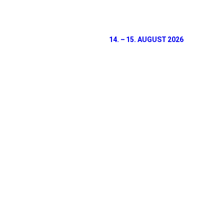
Zum
Inhalt
springen
14. – 15. AUGUST 2026