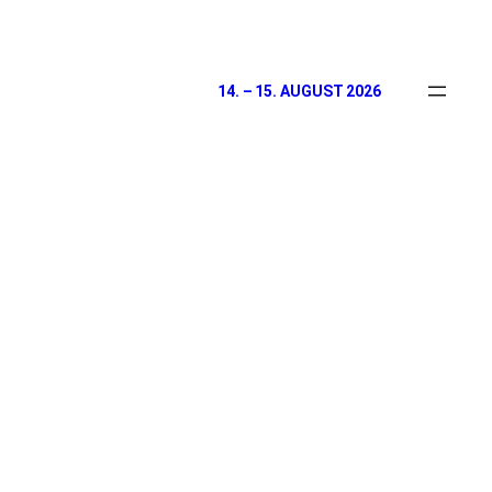
Zum
Inhalt
springen
14. – 15. AUGUST 2026