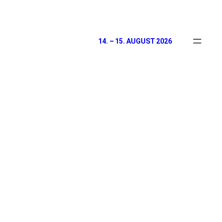
Zum
Inhalt
springen
14. – 15. AUGUST 2026