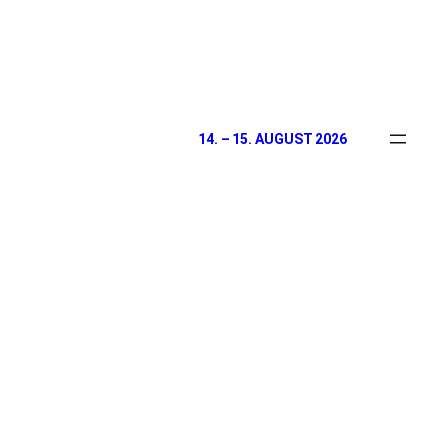
Zum
Inhalt
springen
14. – 15. AUGUST 2026