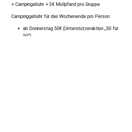
+ Campingebühr + 5€ Müllpfand pro Gruppe
Campinggebühr für das Wochenende pro Person:
ab Donnerstag 50€ (Unterstützeraktion „50 für
50“)
ab Freitag 25€
ab Samstag 20€
Buchung:
Bis Mittwoch, 12.08., um 23.59 Uhr auf unserer
Webseite (keine Buchung vor Ort möglich!)
Anreise:
Donnerstag ab 18:00 Uhr über das „50 für 50“-Ticket
oder Freitag ab 08:00 Uhr