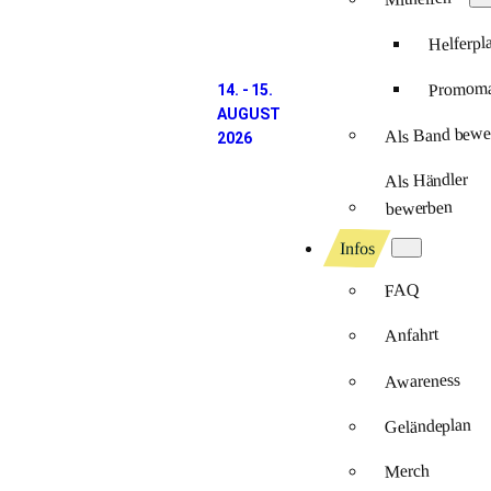
Helferpl
Promomat
14. - 15.
AUGUST
Als Band bewe
2026
Als Händler
bewerben
Infos
FAQ
Anfahrt
Awareness
Geländeplan
Merch