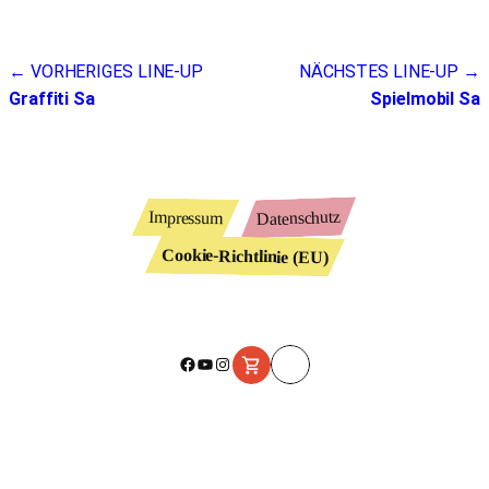
Beitragsnavigation
← VORHERIGES LINE-UP
NÄCHSTES LINE-UP →
Graffiti Sa
Spielmobil Sa
Datenschutz
Impressum
Cookie-Richtlinie (EU)
Facebook
YouTube
Instagram