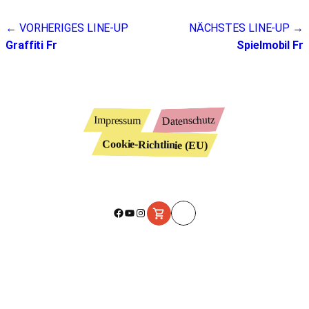
Beitragsnavigation
← VORHERIGES LINE-UP
NÄCHSTES LINE-UP →
Graffiti Fr
Spielmobil Fr
Datenschutz
Impressum
Cookie-Richtlinie (EU)
Facebook
YouTube
Instagram