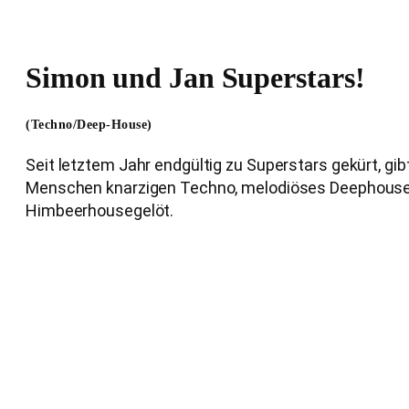
Simon und Jan Superstars!
(Techno/Deep-House)
Seit letztem Jahr endgültig zu Superstars gekürt, gib
Menschen knarzigen Techno, melodiöses Deephous
Himbeerhousegelöt.
Beitragsnavigation
← VORHERIGES LINE-UP
CCCB