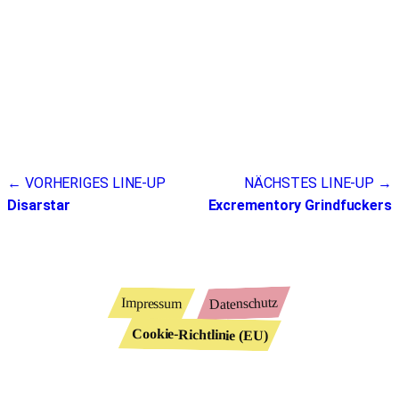
Beitragsnavigation
← VORHERIGES LINE-UP
NÄCHSTES LINE-UP →
Disarstar
Excrementory Grindfuckers
Datenschutz
Impressum
Cookie-Richtlinie (EU)