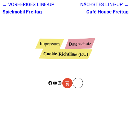
Beitragsnavigation
← VORHERIGES LINE-UP
NÄCHSTES LINE-UP →
Spielmobil Freitag
Café House Freitag
Datenschutz
Impressum
Cookie-Richtlinie (EU)
Facebook
YouTube
Instagram