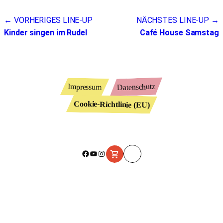
Beitragsnavigation
← VORHERIGES LINE-UP
NÄCHSTES LINE-UP →
Kinder singen im Rudel
Café House Samstag
Datenschutz
Impressum
Cookie-Richtlinie (EU)
Facebook
YouTube
Instagram