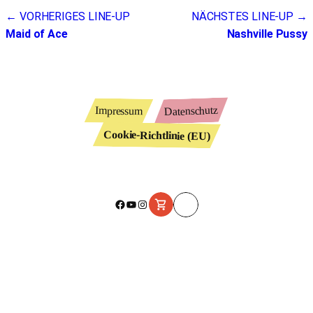
Beitragsnavigation
← VORHERIGES LINE-UP
NÄCHSTES LINE-UP →
Maid of Ace
Nashville Pussy
Datenschutz
Impressum
Cookie-Richtlinie (EU)
Facebook
YouTube
Instagram