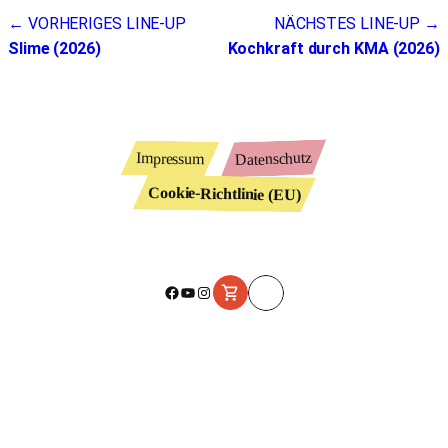
Beitragsnavigation
← VORHERIGES LINE-UP
NÄCHSTES LINE-UP →
Slime (2026)
Kochkraft durch KMA (2026)
Datenschutz
Impressum
Cookie-Richtlinie (EU)
Facebook
YouTube
Instagram