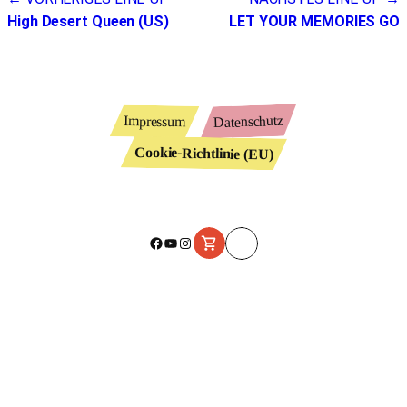
Beitragsnavigation
High Desert Queen (US)
LET YOUR MEMORIES GO
Datenschutz
Impressum
Cookie-Richtlinie (EU)
Facebook
YouTube
Instagram