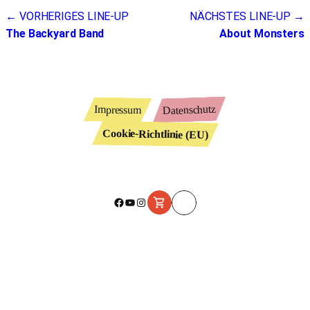
Beitragsnavigation
← VORHERIGES LINE-UP
NÄCHSTES LINE-UP →
The Backyard Band
About Monsters
Datenschutz
Impressum
Cookie-Richtlinie (EU)
Facebook
YouTube
Instagram