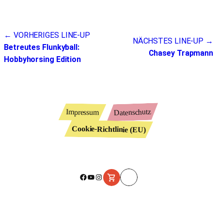
Beitragsnavigation
← VORHERIGES LINE-UP
NÄCHSTES LINE-UP →
Betreutes Flunkyball:
Chasey Trapmann
Hobbyhorsing Edition
Datenschutz
Impressum
Cookie-Richtlinie (EU)
Facebook
YouTube
Instagram