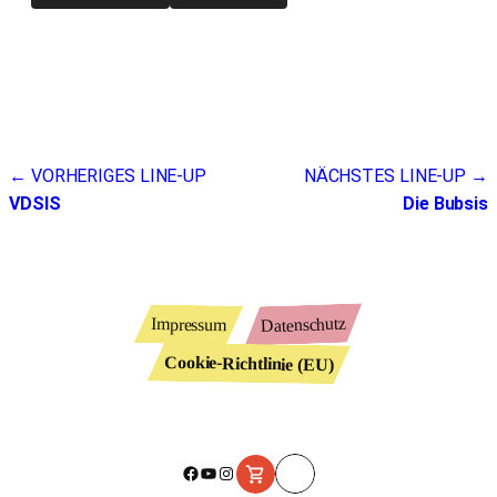
Beitragsnavigation
← VORHERIGES LINE-UP
NÄCHSTES LINE-UP →
VDSIS
Die Bubsis
Datenschutz
Impressum
Cookie-Richtlinie (EU)
Facebook
YouTube
Instagram