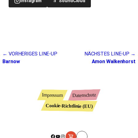
Instagram
SoundCloud
Beitragsnavigation
← VORHERIGES LINE-UP
NÄCHSTES LINE-UP →
Barnow
Amon Walkenhorst
Datenschutz
Impressum
Cookie-Richtlinie (EU)