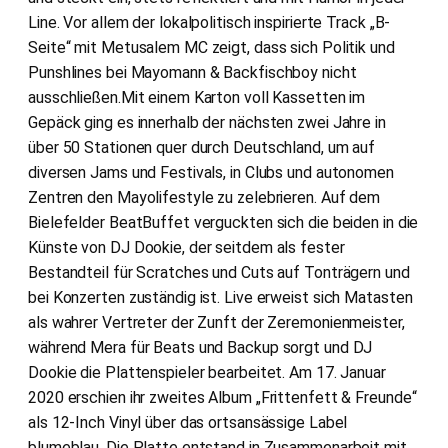
Line. Vor allem der lokalpolitisch inspirierte Track „B-
Seite“ mit Metusalem MC zeigt, dass sich Politik und
Punshlines bei Mayomann & Backfischboy nicht
ausschließen.Mit einem Karton voll Kassetten im
Gepäck ging es innerhalb der nächsten zwei Jahre in
über 50 Stationen quer durch Deutschland, um auf
diversen Jams und Festivals, in Clubs und autonomen
Zentren den Mayolifestyle zu zelebrieren. Auf dem
Bielefelder BeatBuffet verguckten sich die beiden in die
Künste von DJ Dookie, der seitdem als fester
Bestandteil für Scratches und Cuts auf Tonträgern und
bei Konzerten zuständig ist. Live erweist sich Matasten
als wahrer Vertreter der Zunft der Zeremonienmeister,
während Mera für Beats und Backup sorgt und DJ
Dookie die Plattenspieler bearbeitet. Am 17. Januar
2020 erschien ihr zweites Album „Frittenfett & Freunde“
als 12-Inch Vinyl über das ortsansässige Label
blumeblau. Die Platte entstand in Zusammenarbeit mit