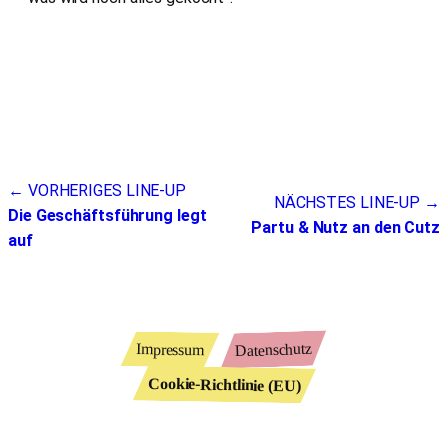
Beitragsnavigation
← VORHERIGES LINE-UP
NÄCHSTES LINE-UP →
Die Geschäftsführung legt
Partu & Nutz an den Cutz
auf
Datenschutz
Impressum
Cookie-Richtlinie (EU)