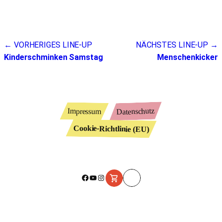
Beitragsnavigation
← VORHERIGES LINE-UP
NÄCHSTES LINE-UP →
Kinderschminken Samstag
Menschenkicker
Datenschutz
Impressum
Cookie-Richtlinie (EU)
Facebook
YouTube
Instagram