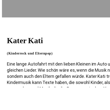
Kater Kati
(Kinderrock und Elternpop)
Eine lange Autofahrt mit den lieben Kleinen im Auto 
gleichen Lieder. Wie schön wäre es, wenn die Musik n
sondern auch den Eltern gefallen würde. Kater Kati t
Kindermusik kann Texte haben, die sowohl Kinder, a
ansprechen und Musik, die die Grenzen zwischen Kin
Erwachsenenmusik gar nicht mitdenkt.
Website
Facebook
Instagram
Sp