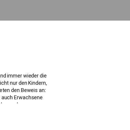
und immer wieder die
icht nur den Kindern,
reten den Beweis an:
ls auch Erwachsene
der- und
otify
YouTube