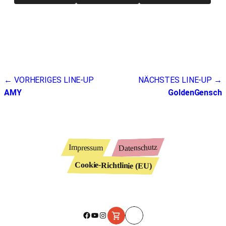
Beitragsnavigation
← VORHERIGES LINE-UP
NÄCHSTES LINE-UP →
AMY
GoldenGensch
Datenschutz
Impressum
Cookie-Richtlinie (EU)
Facebook
YouTube
Instagram