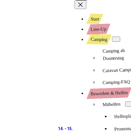
Start
Line-Up
Camping
Camping ab
Donnerstag
Caravan Camp
Camping-FAQ
Bewerben & Helfen
Mithelfen
Helferpl
Promomat
14. - 15.