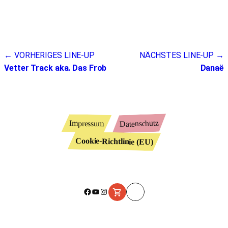
Beitragsnavigation
← VORHERIGES LINE-UP
NÄCHSTES LINE-UP →
Vetter Track aka. Das Frob
Danaë
Datenschutz
Impressum
Cookie-Richtlinie (EU)
Facebook
YouTube
Instagram