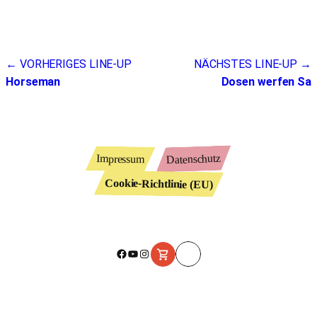
Beitragsnavigation
← VORHERIGES LINE-UP
NÄCHSTES LINE-UP →
Horseman
Dosen werfen Sa
Datenschutz
Impressum
Cookie-Richtlinie (EU)
Facebook
YouTube
Instagram