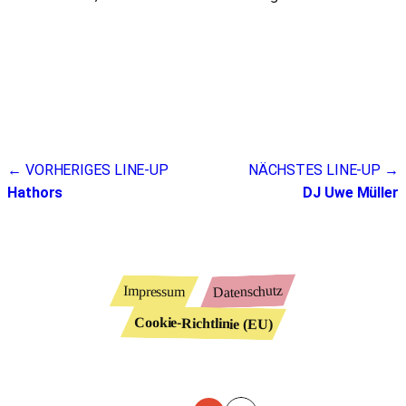
Beitragsnavigation
← VORHERIGES LINE-UP
NÄCHSTES LINE-UP →
Hathors
DJ Uwe Müller
Datenschutz
Impressum
Cookie-Richtlinie (EU)