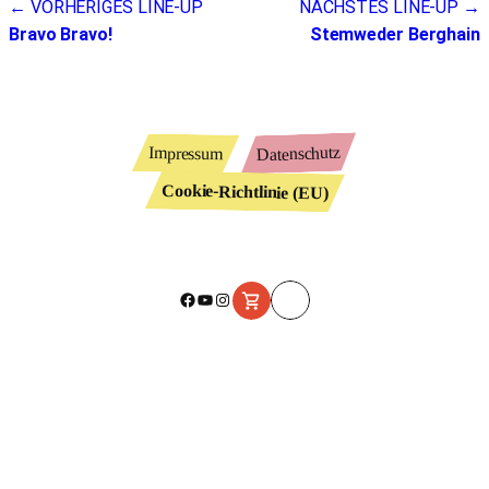
Beitragsnavigation
← VORHERIGES LINE-UP
NÄCHSTES LINE-UP →
Bravo Bravo!
Stemweder Berghain
Datenschutz
Impressum
Cookie-Richtlinie (EU)
Facebook
YouTube
Instagram