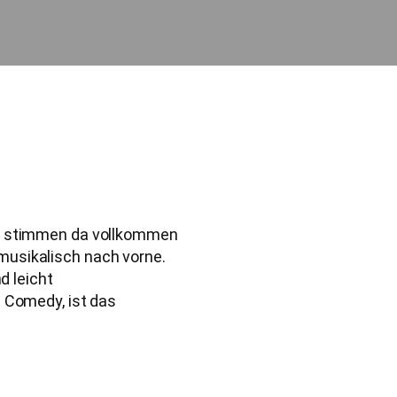
ir stimmen da vollkommen
musikalisch nach vorne.
d leicht
s Comedy, ist das