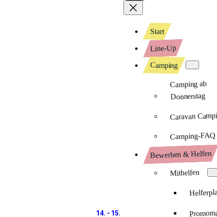
Start
Line-Up
Camping
Camping ab
Donnerstag
Caravan Camp
Camping-FAQ
Bewerben & Helfen
Mithelfen
Helferpl
Promomat
14. - 15.