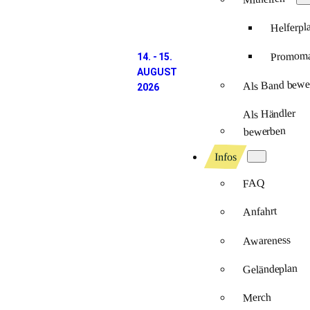
Helferpl
Promomat
14. - 15.
AUGUST
Als Band bewe
2026
Als Händler
bewerben
Infos
FAQ
Anfahrt
Awareness
Geländeplan
Merch