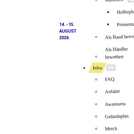
Helferpl
Promomat
14. - 15.
AUGUST
Als Band bewe
2026
Als Händler
bewerben
Infos
FAQ
Anfahrt
Awareness
Geländeplan
Merch