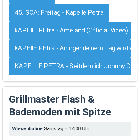
45. SOA: Freitag - Kapelle Petra
kAPEllE PEtra - Ameland (Official Video)
kAPEllE PEtra - An irgendeinem Tag wird die
KAPELLE PETRA - Seitdem ich Johnny Cash
Grillmaster Flash &
Bademoden mit Spitze
Wiesenbühne
Samstag
– 14:30 Uhr