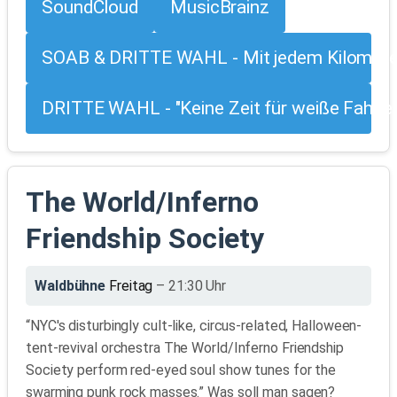
SoundCloud
MusicBrainz
SOAB & DRITTE WAHL - Mit jedem Kilometer 
DRITTE WAHL - "Keine Zeit für weiße Fahnen"
The World/Inferno
Friendship Society
Waldbühne
Freitag
– 21:30 Uhr
“NYC's disturbingly cult-like, circus-related, Halloween-
tent-revival orchestra The World/Inferno Friendship
Society perform red-eyed soul show tunes for the
swarming punk rock masses.” Was soll man sagen?