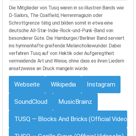
Die Mitglieder von Tusq waren in so illustren Bands wie
D-Sailors, The Coalfield, Herrenmagazin oder
Schrottgrenze tätig und bilden somit in etwa eine
deutsche All-Star-Indie-Rock-und-Punk-Band von
besonderer Güte. Die Hamburger/Berliner Band serviert
ins hymnenhafte greifende Melancholiewunder. Dabei
verfahren Tusq auf von Hektik oder Aufgeregtheit
vermeidende Art und Weise, ohne dass es ihren Liedern
ansatzweise an Druck mangeln würde.
Webseite
Wikipedia
Instagram
SoundCloud
MusicBrainz
TUSQ — Blocks And Bricks (Official Videoclip