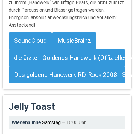
zu Ihrem „Handwerk“ wie luftige Beats, die nicht zuletzt
durch Percussion und Bläser getragen werden.
Energisch, absolut abwechslungsreich und vor allem:
Ansteckend!
SoundCloud
MusicBrainz
die ärzte - Goldenes Handwerk (Offizielles V
Das goldene Handwerk RD-Rock 2008 - Sys
Jelly Toast
Wiesenbühne
Samstag
– 16:00 Uhr