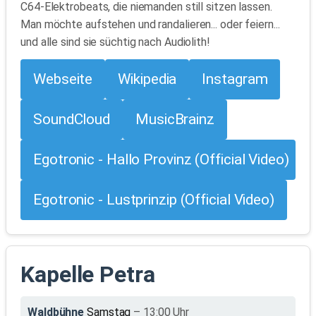
C64-Elektrobeats, die niemanden still sitzen lassen.
Man möchte aufstehen und randalieren... oder feiern...
und alle sind sie süchtig nach Audiolith!
Webseite
Wikipedia
Instagram
SoundCloud
MusicBrainz
Egotronic - Hallo Provinz (Official Video)
Egotronic - Lustprinzip (Official Video)
Kapelle Petra
Waldbühne
Samstag
– 13:00 Uhr