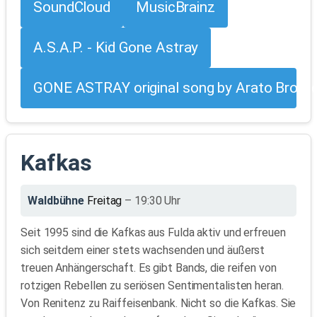
SoundCloud
MusicBrainz
A.S.A.P. - Kid Gone Astray
GONE ASTRAY original song by Arato Broth
Kafkas
Waldbühne
Freitag
– 19:30 Uhr
Seit 1995 sind die Kafkas aus Fulda aktiv und erfreuen
sich seitdem einer stets wachsenden und äußerst
treuen Anhängerschaft. Es gibt Bands, die reifen von
rotzigen Rebellen zu seriösen Sentimentalisten heran.
Von Renitenz zu Raiffeisenbank. Nicht so die Kafkas. Sie