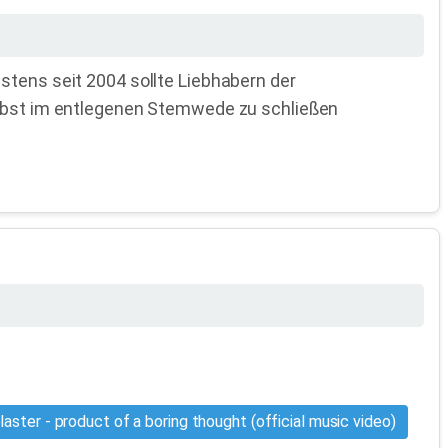
stens seit 2004 sollte Liebhabern der
selbst im entlegenen Stemwede zu schließen
aster - product of a boring thought (official music video)