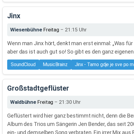
Jinx
Wiesenbühne
Freitag
– 21:15 Uhr
Wenn man Jinx hört, denkt man erst einmal: „Was für
aber das ist auch gut so! So gibt es den ganz eigenen
SoundCloud
MusicBrainz
Jinx - Tamo gdje je sve po 
Großstadtgeflüster
Waldbühne
Freitag
– 21:30 Uhr
Geflüstert wird hier ganz bestimmt nicht, denn die B
Album des Trios um Sängerin Jen Bender, das seit 200
ein- und demselben Song verbraten. Ein irrer Mix aus 