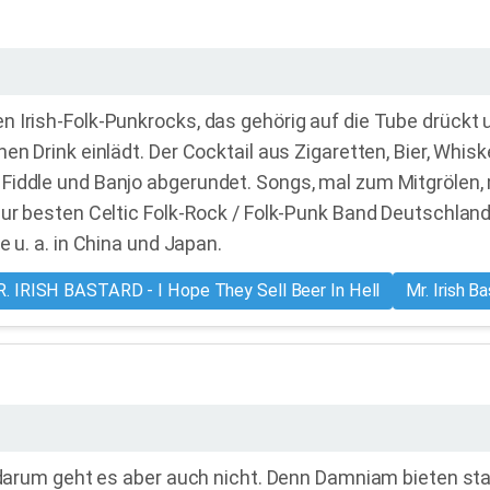
n Irish-Folk-Punkrocks, das gehörig auf die Tube drückt
en Drink einlädt. Der Cocktail aus Zigaretten, Bier, Whis
Fiddle und Banjo abgerundet. Songs, mal zum Mitgrölen, 
zur besten Celtic Folk-Rock / Folk-Punk Band Deutschland
 u. a. in China und Japan.
. IRISH BASTARD - I Hope They Sell Beer In Hell
Mr. Irish B
, darum geht es aber auch nicht. Denn Damniam bieten sta