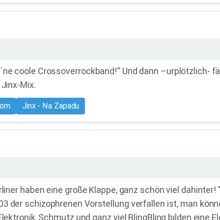
 ´ne coole Crossoverrockband!“ Und dann –urplötzlich- f
 Jinx-Mix.
mom
Jinx - Na Zapadu
erliner haben eine große Klappe, ganz schön viel dahinte
3 der schizophrenen Vorstellung verfallen ist, man könn
Elektronik, Schmutz und ganz viel BlingBling bilden eine