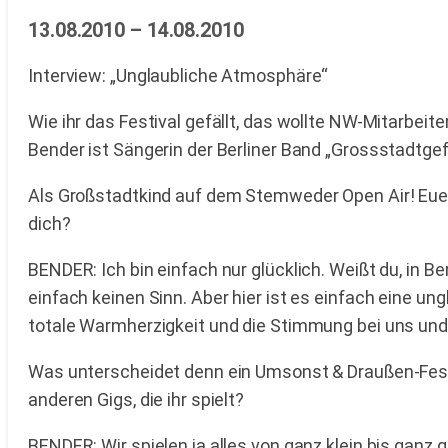
13.08.2010 – 14.08.2010
Interview: „Unglaubliche Atmosphäre“
Wie ihr das Festival gefällt, das wollte NW-Mitarbeit
Bender ist Sängerin der Berliner Band „Grossstadtgef
Als Großstadtkind auf dem Stemweder Open Air! Euer A
dich?
BENDER: Ich bin einfach nur glücklich. Weißt du, in 
einfach keinen Sinn. Aber hier ist es einfach eine un
totale Warmherzigkeit und die Stimmung bei uns und b
Was unterscheidet denn ein Umsonst & Draußen-Fest
anderen Gigs, die ihr spielt?
BENDER: Wir spielen ja alles von ganz klein bis ganz 