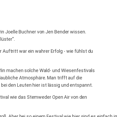
erin Joelle Buchner von Jen Bender wissen.
lüster".
uftritt war ein wahrer Erfolg - wie fühlst du
Berlin machen solche Wald- und Wiesenfestivals
glaubliche Atmosphäre. Man trifft auf die
ei den Leuten hier ist lässig und entspannt.
ival wie das Stemweder Open Air von den
groß. Aber bei so einem Festival wie hier sind es einfach