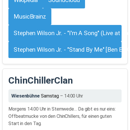
MusicBrainz
Stephen Wilson Jr. - "I'm A Song" (Live at th
Stephen Wilson Jr. - "Stand By Me" [Ben E. Ki
ChinChillerClan
Wiesenbühne
Samstag
– 14:00 Uhr
Morgens 14.00 Uhr in Stemwede… Da gibt es nur eins:
Offbeatmucke von den ChinChillers, für einen guten
Start in den Tag.