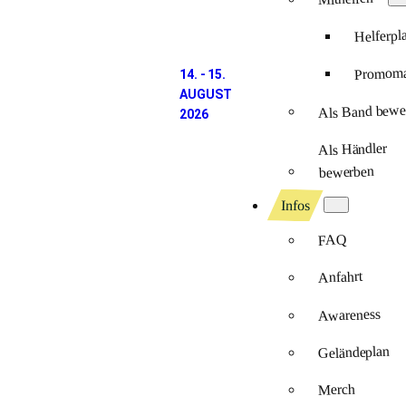
Helferpl
Promomat
14. - 15.
AUGUST
Als Band bewe
2026
Als Händler
bewerben
Infos
FAQ
Anfahrt
Awareness
Geländeplan
Merch