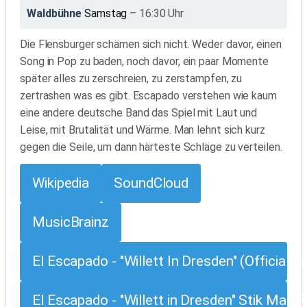
Waldbühne
Samstag
– 16:30 Uhr
Die Flensburger schämen sich nicht. Weder davor, einen
Song in Pop zu baden, noch davor, ein paar Momente
später alles zu zerschreien, zu zerstampfen, zu
zertrashen was es gibt. Escapado verstehen wie kaum
eine andere deutsche Band das Spiel mit Laut und
Leise, mit Brutalität und Wärme. Man lehnt sich kurz
gegen die Seile, um dann härteste Schläge zu verteilen.
Wikipedia
SoundCloud
MusicBrainz
El Escapado - "Willett In Dresden" (Official V
El Escapado - "Willett in Dresden" Stik Man R