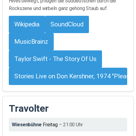
Hives bewegt, pflügen die Süddeutschen durch die
Rockszene und wirbeln ganz gehörig Staub auf.
Wikipedia
SoundCloud
MusicBrainz
Taylor Swift - The Story Of Us
Stories Live on Don Kershner, 1974 "Please 
Travolter
Wiesenbühne
Freitag
– 21:00 Uhr