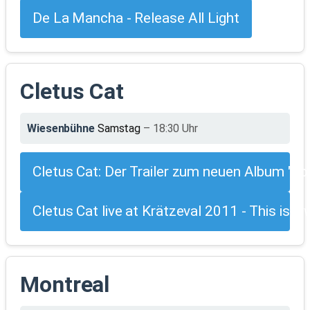
De La Mancha - Release All Light
Cletus Cat
Wiesenbühne
Samstag
– 18:30 Uhr
Cletus Cat: Der Trailer zum neuen Album "h
Cletus Cat live at Krätzeval 2011 - This is a 
Montreal