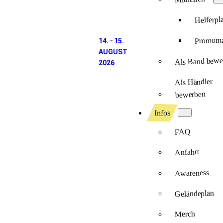
Helferpl
Promomat
14. - 15.
AUGUST
Als Band bewe
2026
Als Händler
bewerben
Infos
FAQ
Anfahrt
Awareness
Geländeplan
Merch