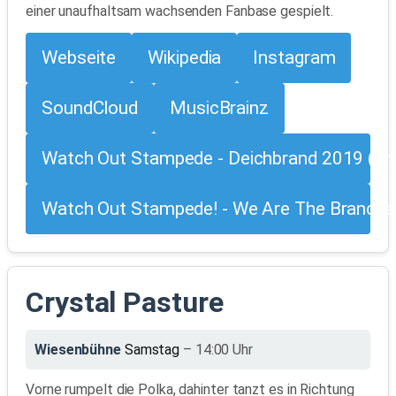
einer unaufhaltsam wachsenden Fanbase gespielt.
Webseite
Wikipedia
Instagram
SoundCloud
MusicBrainz
Watch Out Stampede - Deichbrand 2019 (Im
Watch Out Stampede! - We Are The Branches 
Crystal Pasture
Wiesenbühne
Samstag
– 14:00 Uhr
Vorne rumpelt die Polka, dahinter tanzt es in Richtung