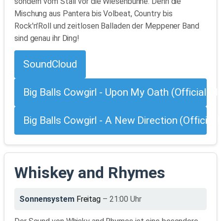
sondern vom Stall vor die Wiesenbühne. Denn die
Mischung aus Pantera bis Volbeat, Country bis
Rock'n'Roll und zeitlosen Balladen der Meppener Band
sind genau ihr Ding!
SoundCloud
Big Balls Cowgirl - Upon My Oath (Official M
Big Balls Cowgirl - A New Direction (Official
Whiskey and Rhymes
Sonnensystem
Freitag
– 21:00 Uhr