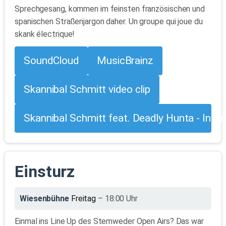
Sprechgesang, kommen im feinsten französischen und
spanischen Straßenjargon daher. Un groupe qui joue du
skank électrique!
SoundCloud
MusicBrainz
Skannibal Schmitt video clip
Skannibal Schmitt feat. Deadly Hunta - Inter
Einsturz
Wiesenbühne
Freitag
– 18:00 Uhr
Einmal ins Line Up des Stemweder Open Airs? Das war