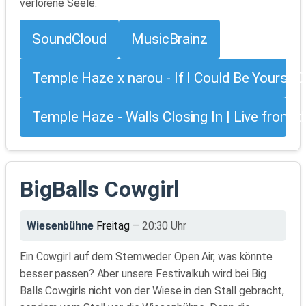
verlorene Seele.
SoundCloud
MusicBrainz
Temple Haze x narou - If I Could Be Yours (Of
Temple Haze - Walls Closing In | Live fro
BigBalls Cowgirl
Wiesenbühne
Freitag
– 20:30 Uhr
Ein Cowgirl auf dem Stemweder Open Air, was könnte
besser passen? Aber unsere Festivalkuh wird bei Big
Balls Cowgirls nicht von der Wiese in den Stall gebracht,