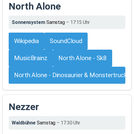
North Alone
Sonnensystem
Samstag
– 17:15 Uhr
Wikipedia
SoundCloud
MusicBrainz
North Alone - Sk8
North Alone - Dinosaurier & Monstertrucks
Nezzer
Waldbühne
Samstag
– 17:30 Uhr