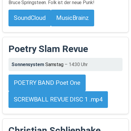
Bruce Springsteen. Folk ist der neue Punk!
SoundCloud
MusicBrainz
Poetry Slam Revue
Sonnensystem
Samstag
– 14:30 Uhr
POETRY BAND Poet One
SCREWBALL REVUE DISC 1 .mp4
Christian Schliephake