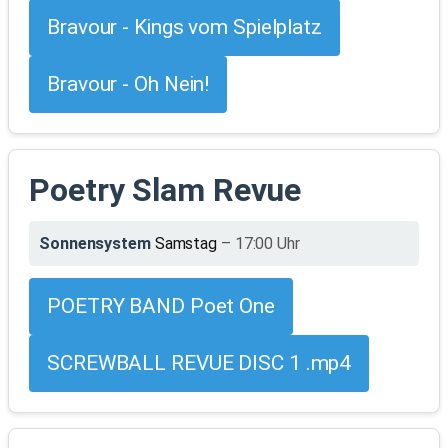
Bravour - Kings vom Spielplatz
Bravour - Oh Nein!
Poetry Slam Revue
Sonnensystem
Samstag
– 17:00 Uhr
POETRY BAND Poet One
SCREWBALL REVUE DISC 1 .mp4