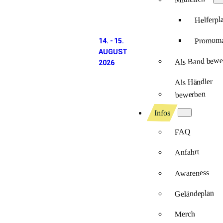
Helferpl
Promomat
14. - 15.
AUGUST
Als Band bewe
2026
Als Händler
bewerben
Infos
FAQ
Anfahrt
Awareness
Geländeplan
Merch