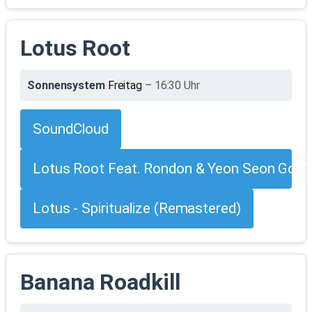
Lotus Root
Sonnensystem
Freitag
– 16:30 Uhr
SoundCloud
Lotus Root Feat. Rondon & Yeon Seon Go (??
Lotus - Spiritualize (Remastered)
Banana Roadkill