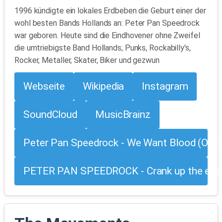
1996 kündigte ein lokales Erdbeben die Geburt einer der
wohl besten Bands Hollands an: Peter Pan Speedrock
war geboren. Heute sind die Eindhovener ohne Zweifel
die umtriebigste Band Hollands; Punks, Rockabilly's,
Rocker, Metaller, Skater, Biker und gezwun
Webseite
Wikipedia
Instagram
SoundCloud
MusicBrainz
Peter Pan Speedrock - We Want Blood (Offic
PETER PAN SPEEDROCK - Crank up the ever