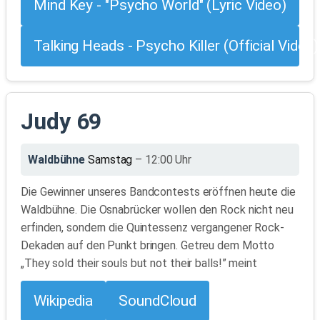
Mind Key - "Psycho World" (Lyric Video)
Talking Heads - Psycho Killer (Official Video)
Judy 69
Waldbühne
Samstag
– 12:00 Uhr
Die Gewinner unseres Bandcontests eröffnen heute die
Waldbühne. Die Osnabrücker wollen den Rock nicht neu
erfinden, sondern die Quintessenz vergangener Rock-
Dekaden auf den Punkt bringen. Getreu dem Motto
„They sold their souls but not their balls!” meint
Wikipedia
SoundCloud