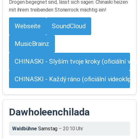
Drogen begegnet sind, lässt sich sagen: Chinaski heizen
mit ihrem treibenden Stonerrock mächtig ein!
Webseite
SoundCloud
MusicBrainz
CHINASKI - Slyším tvoje kroky (oficiální vide
CHINASKI - Každý ráno (oficiální videoklip)
Dawholeenchilada
Waldbühne
Samstag
– 20:10 Uhr