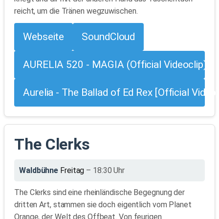
reicht, um die Tränen wegzuwischen.
Webseite
SoundCloud
AURELIA 520 - MAGIA (Official Videoclip)
Aurelia - The Ballad of Ed Rex [Official Video
The Clerks
Waldbühne
Freitag
– 18:30 Uhr
The Clerks sind eine rheinländische Begegnung der
dritten Art, stammen sie doch eigentlich vom Planet
Orange, der Welt des Offbeat. Von feurigen