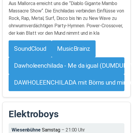
Aus Mallorca erreicht uns die “Diablo Gigante Mambo
Massacre Show“. Die Enchiladas verbinden Einflüsse von
Rock, Rap, Metal, Surf, Disco bis hin zu New Wave zu
ohrwurmverdächtigen Party-Hymnen. Power-Crossover,
der kein Blatt vor den Mund nimmt und in kla
SoundCloud
MusicBrainz
Dawholeenchilada - Me da igual (DUMDUM V
DAWHOLEENCHILADA mit Börns und mir auf
Elektroboys
Wiesenbühne
Samstag
– 21:00 Uhr