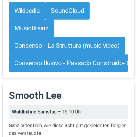
Wikipedia
SoundCloud
MusicBrainz
Consenso - La Struttura (music video)
Consenso Ilusivo - Passado Construido- CC
Smooth Lee
Waldbühne
Samstag
– 15:10 Uhr
Ganz ordentlich, wie diese acht gut gekleideten Belgier
das verstaubte