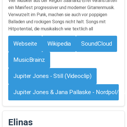
Vier Musiker aus der Region Saarland/Eifel veranstalten
ein Manifest progressiver und moderner Gitarrenmusik.
Verwurzelt im Punk, machen sie auch vor poppigen
Balladen und rockigen Songs nicht halt. Songs mit
Hitpotential, die musikalisch wie textlich all
Webseite
Wikipedia
SoundCloud
MusicBrainz
Jupiter Jones - Still (Videoclip)
Jupiter Jones & Jana Pallaske - Nordpol/Sü
Elinas