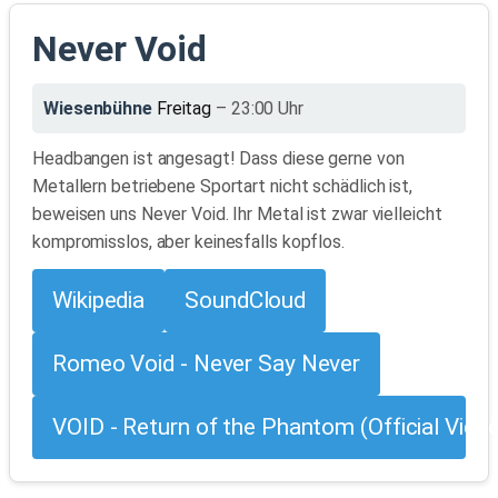
Never Void
Wiesenbühne
Freitag
– 23:00 Uhr
Headbangen ist angesagt! Dass diese gerne von
Metallern betriebene Sportart nicht schädlich ist,
beweisen uns Never Void. Ihr Metal ist zwar vielleicht
kompromisslos, aber keinesfalls kopflos.
Wikipedia
SoundCloud
Romeo Void - Never Say Never
VOID - Return of the Phantom (Official Vide