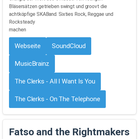
Bläsersätzen getrieben swingt und groovt die
achtköpfige SKABand. Sixties Rock, Reggae und
Rocksteady
machen
Webseite
SoundCloud
MusicBrainz
The Clerks - All I Want Is You
The Clerks - On The Telephone
Fatso and the Rightmakers