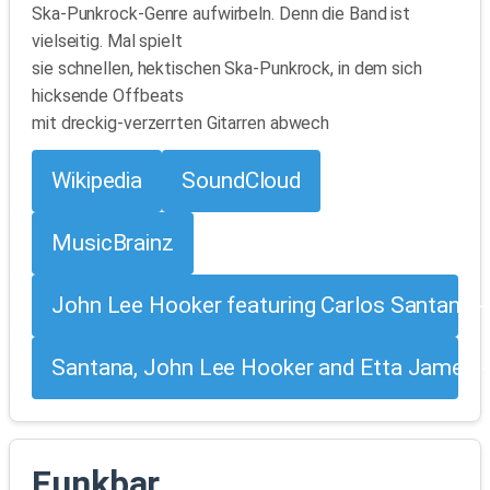
Ska-Punkrock-Genre aufwirbeln. Denn die Band ist
vielseitig. Mal spielt
sie schnellen, hektischen Ska-Punkrock, in dem sich
hicksende Offbeats
mit dreckig-verzerrten Gitarren abwech
Wikipedia
SoundCloud
MusicBrainz
John Lee Hooker featuring Carlos Santana - C
Santana, John Lee Hooker and Etta James 
Funkbar