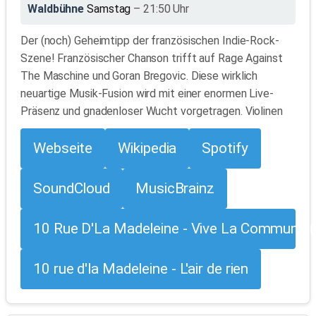
Waldbühne
Samstag
– 21:50 Uhr
Der (noch) Geheimtipp der französischen Indie-Rock-
Szene! Französischer Chanson trifft auf Rage Against
The Maschine und Goran Bregovic. Diese wirklich
neuartige Musik-Fusion wird mit einer enormen Live-
Präsenz und gnadenloser Wucht vorgetragen. Violinen
Webseite
Wikipedia
Spotify
SoundCloud
MusicBrainz
10 Rue D'La Madeleine - Vive La Commune (
10 rue d'la Madeleine - L'air de rien