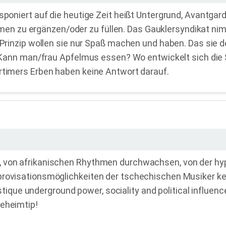
sponiert auf die heutige Zeit heißt Untergrund, Avantgard
zu ergänzen/oder zu füllen. Das Gauklersyndikat nimmt n
 Prinzip wollen sie nur Spaß machen und haben. Das sie de
l? Kann man/frau Apfelmus essen? Wo entwickelt sich die
ortimers Erben haben keine Antwort darauf.
g, von afrikanischen Rhythmen durchwachsen, von der h
mprovisationsmöglichkeiten der tschechischen Musiker k
e underground power, sociality and political influence
Geheimtip!