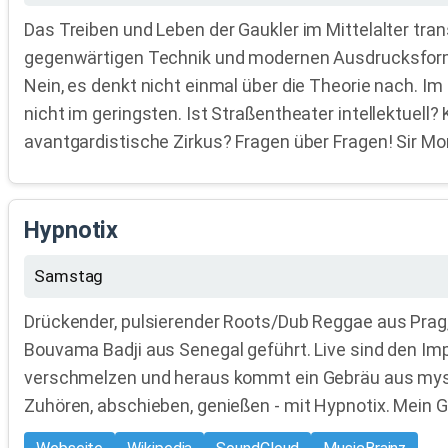
Das Treiben und Leben der Gaukler im Mittelalter tran
gegenwärtigen Technik und modernen Ausdrucksformen 
Nein, es denkt nicht einmal über die Theorie nach. Im
nicht im geringsten. Ist Straßentheater intellektuel
avantgardistische Zirkus? Fragen über Fragen! Sir M
Hypnotix
Samstag
Drückender, pulsierender Roots/Dub Reggae aus Pra
Bouvama Badji aus Senegal geführt. Live sind den I
verschmelzen und heraus kommt ein Gebräu aus mystiqu
Zuhören, abschieben, genießen - mit Hypnotix. Mein 