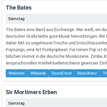
The Bates
Samstag
The Bates eine Band aus Eschwege. Wer weiß, wo das
deutscher Großstädte gute Musik hervorbringen. Wir 
daher. Mit so ungeheurer Frische und Entschlossenhei
Popsongs, eine Art Punkpopbeat. Für reinen Pop ist die
bißchen Humor in die deutsche Musikszene. Zimbe, Kl
anspruchsvollen Intellektuellenschiene gewisser Zei
Webseite
Wikipedia
SoundCloud
MusicBrainz
Th
Sir Mortimers Erben
Samstag