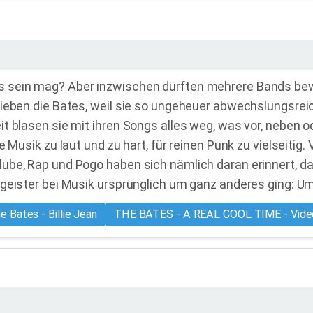
 sein mag? Aber inzwischen dürften mehrere Bands bew
lieben die Bates, weil sie so ungeheuer abwechslungsrei
t blasen sie mit ihren Songs alles weg, was vor, neben o
 Musik zu laut und zu hart, für reinen Punk zu vielseitig.
ube, Rap und Pogo haben sich nämlich daran erinnert, da
tgeister bei Musik ursprünglich um ganz anderes ging: U
e Bates - Billie Jean
THE BATES - A REAL COOL TIME - Vide